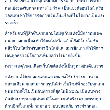
สามารถเข้าเล่นได้ทุกที่ที่ต้องการ นอกจากนั้น การฝาก
ถอนยังรองรับทุกหนทาง ไม่ว่าจะเป็นแบงค์ออนไลน์ หรือ
วอลเลท ทำให้การจัดการเงินเป็นเรื่องที่ไม่ได้ยากเย็นและ
รวดเร็ว
สำหรับคนที่รู้สึกชื่นชอบเกมใหม่ๆเว็บแห่งนี้มีการอัปเดต
เกมอย่างต่อเนื่อง ทำให้ผมไม่เบื่อ แล้วก็ยังมีโปรโมชั่น
แล้วก็โบนัสสำหรับสมาชิกใหม่และสมาชิกเก่า ทำให้การ
เล่นทุกคราวมีโอกาสเพิ่มผลกำไรมากยิ่งขึ้น
เพราะเหตุไรผมเลือกเว็บไซต์แห่งนี้เป็นลู่ทางอันดับแรกๆ
หลังจากที่ได้ทดลองเล่นและทดลองใช้บริการยาวนาน
หลายเดือน ผมสามารถสรุปได้ว่าเว็บไซต์ที่ รองรับทุกเกม
พนันรวมทั้งไม่เป็นอันตรายที่สุดในปี 2026 เป็นหนทาง
อันดับแรกๆของผู้เล่นคาสิโนอย่างแท้จริง เพราะครบทุก
ด้านอีกทั้งเกมที่มากมาย ระบบปลอดภัย การฝากถอน