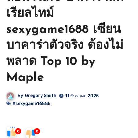
เรียลไทม์
sexygame1688 เซียน
บาคาร่าตัวจริง ต้องไม่
พลาด Top 10 by
Maple
By
Gregory Smith
11 ธันวาคม 2025
#sexygame1688k
0
0