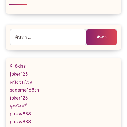
ค้นหา
สำหรับ:
918kiss
joker123
หนังชนโรง
sagame168th
joker123
ดูหนังฟรี
pussy888
pussy888