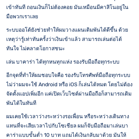
เข้าทันที ถอนเงินก็ไม่ต้องคอย มันเหมือนมีคาสิโนอยู่ใน
มือพวกเราเลย
ระบบออโต้ยังช่วยทำให้ผมวางแผนเดิมพันได้ดีขึ้น ด้วย
เหตุว่ารู้เท่าทันครั้งว่าเงินเข้าแล้ว สามารถเล่นต่อได้
ทันใจ ไม่คลาดโอกาสชนะ
เล่น บาคาร่า ได้ทุกหนทุกแห่ง รองรับมือถือทุกระบบ
อีกจุดที่ทำให้ผมชอบใจคือ รองรับโทรศัพท์มือถือทุกระบบ
ไม่ว่าผมจะใช้ Android หรือ iOS ก็เล่นได้หมด โดยไม่ต้อง
จัดตั้งแอปเพิ่มอีก แค่เปิดเว็บไซต์ผ่านมือถือก็สามารถเดิม
พันได้ในทันที
ผมเคยใช้เวลาว่างระหว่างรอเพื่อน หรือระหว่างเดินทาง
แทนที่จะเสียเวลาไปกับโซเชียล ผมก็จับมือถือมาเล่นบา
คาร่าแบบขั้นต่ำ 10 บาท แถมได้เงินกลับมาด้วย มันให้