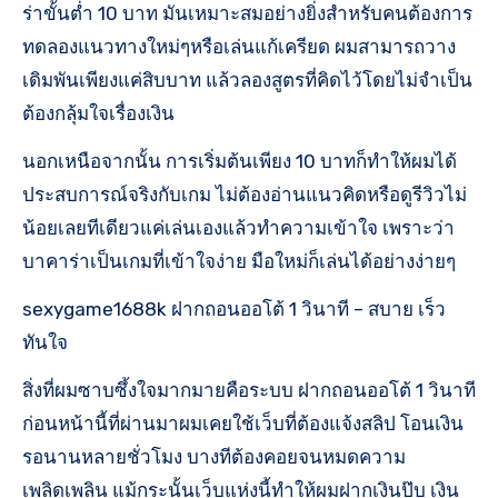
ร่าขั้นต่ำ 10 บาท มันเหมาะสมอย่างยิ่งสำหรับคนต้องการ
ทดลองแนวทางใหม่ๆหรือเล่นแก้เครียด ผมสามารถวาง
เดิมพันเพียงแค่สิบบาท แล้วลองสูตรที่คิดไว้โดยไม่จำเป็น
ต้องกลุ้มใจเรื่องเงิน
นอกเหนือจากนั้น การเริ่มต้นเพียง 10 บาทก็ทำให้ผมได้
ประสบการณ์จริงกับเกม ไม่ต้องอ่านแนวคิดหรือดูรีวิวไม่
น้อยเลยทีเดียวแค่เล่นเองแล้วทำความเข้าใจ เพราะว่า
บาคาร่าเป็นเกมที่เข้าใจง่าย มือใหม่ก็เล่นได้อย่างง่ายๆ
sexygame1688k ฝากถอนออโต้ 1 วินาที – สบาย เร็ว
ทันใจ
สิ่งที่ผมซาบซึ้งใจมากมายคือระบบ ฝากถอนออโต้ 1 วินาที
ก่อนหน้านี้ที่ผ่านมาผมเคยใช้เว็บที่ต้องแจ้งสลิป โอนเงิน
รอนานหลายชั่วโมง บางทีต้องคอยจนหมดความ
เพลิดเพลิน แม้กระนั้นเว็บแห่งนี้ทำให้ผมฝากเงินปุ๊บ เงิน