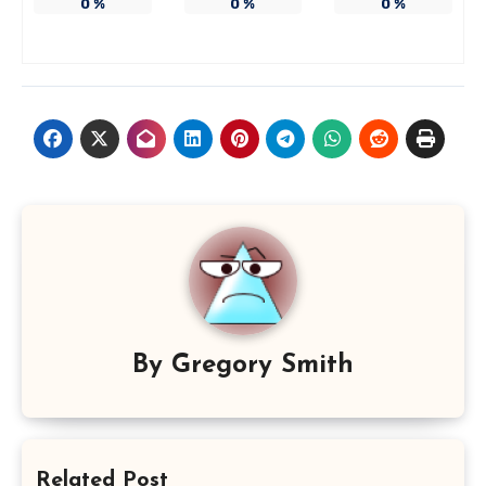
0
%
0
%
0
%
By
Gregory Smith
Related Post