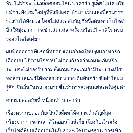
พัน ไม่ว่าจะเป็นสล็อตออนไลน์ บาคาร่า รูเล็ต ไฮโล หรือ
แม้กระทั่งเกมใหม่ๆที่พึ่งอัปเดตเข้ามา เว็บแห่งนี้สามารถ
รองรับได้ทั้งปวง โดยไม่ต้องสลับบัญชีหรือค้นหาเว็บไซต์
อื่นให้ยุ่งยาก การเข้าเล่นแต่ละครั้งเสมือนมี คาสิโนครบ
วงจรในมือเดียว
ผมนึกออกว่าทีแรกที่ทดลองเล่นสล็อตใหม่ๆผมสามารถ
เลือกเกมได้ตามใจชอบ ไม่ต้องกังวลว่าเกมจะล่มหรือ
ระบบจะไม่รองรับ รวมทั้งเกมแต่ละเกมยังมีระบบระเบียบ
ทดสอบเล่นฟรีให้ทดลองก่อนวางเดิมพันจริง ซึ่งทำให้ผม
รู้สึกเชื่อมั่นในตนเองมากขึ้นว่าการลงทุนแต่ละครั้งคุ้มค่า
ความปลอดภัยที่เหนือกว่า บาคาร่า
เรื่องความปลอดภัยเป็นสิ่งที่ผมให้ความสำคัญที่สุด
เนื่องจากการเล่นคาสิโนออนไลน์เกี่ยวโยงกับเงินจริง
เว็บไซต์ที่ผมเลือกเล่นในปี 2026 ใช้มาตรฐาน การเข้า