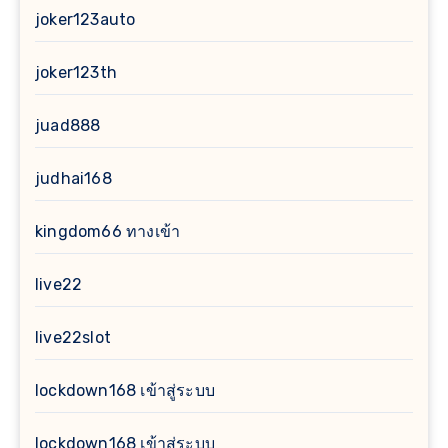
joker123auto
joker123th
juad888
judhai168
kingdom66 ทางเข้า
live22
live22slot
lockdown168 เข้าสู่ระบบ
lockdown168 เข้าสู่ระบบ