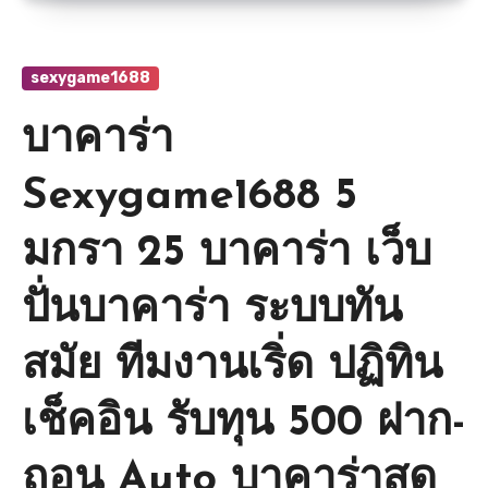
sexygame1688
บาคาร่า
Sexygame1688 5
มกรา 25 บาคาร่า เว็บ
ปั่นบาคาร่า ระบบทัน
สมัย ทีมงานเริ่ด ปฏิทิน
เช็คอิน รับทุน 500 ฝาก-
ถอน Auto บาคาร่าสด