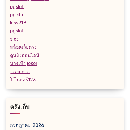
pgslot
pg slot
kiss918
pgslot
slot
สล็อตเว็บตรง
ดูหนังออนไลน์
ทางเข้า joker
joker slot
โจ๊กเกอร์123
คลังเก็บ
กรกฎาคม 2026