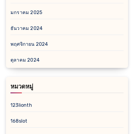
มกราคม 2025
ธันวาคม 2024
พฤศจิกายน 2024
ตุลาคม 2024
หมวดหมู่
123lionth
168slot