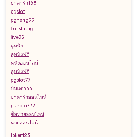
บาคาร่า168
pgslot
pgheng99
fullslotpg
live22
ดูหนัง
ดูหนังฟรี
หนังออนไลน์
ดูหนังฟรี
pgslot77
ปั่นแตก66
บาคาร่าออนไลน์
punpro777
ซื้อหวยออนไลน์
หวยออนไลน์
joker123