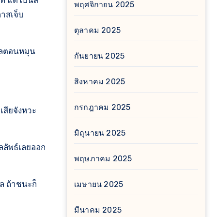
พฤศจิกายน 2025
กาสเจ็บ
ตุลาคม 2025
ไหลตอนหมุน
กันยายน 2025
สิงหาคม 2025
กรกฎาคม 2025
าเสียจังหวะ
มิถุนายน 2025
ผลลัพธ์เลยออก
พฤษภาคม 2025
ผล ถ้าชนะก็
เมษายน 2025
มีนาคม 2025