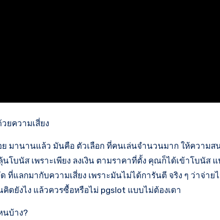
 ด้วยความเสี่ยง
กันบ่อย มานานแล้ว มันคือ ตัวเลือก ที่คนเล่นจำนวนมาก ให้ความ
ุ้นโบนัส เพราะเพียง ลงเงิน ตามราคาที่ตั้ง คุณก็ได้เข้าโบนัส 
ด ที่แลกมากับความเสี่ยง เพราะมันไม่ได้การันตี จริง ๆ ว่าจ่าย
ันคิดยังไง แล้วควรซื้อหรือไม่ pgslot แบบไม่ต้องเดา
ไหนบ้าง?