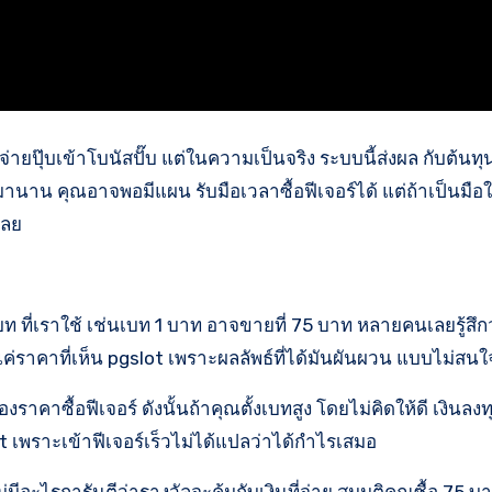
จ่ายปุ๊บเข้าโบนัสปั๊บ แต่ในความเป็นจริง ระบบนี้ส่งผล กับต้นท
นมานาน คุณอาจพอมีแผน รับมือเวลาซื้อฟีเจอร์ได้ แต่ถ้าเป็นมื
เลย
บท ที่เราใช้ เช่นเบท 1 บาท อาจขายที่ 75 บาท หลายคนเลยรู้สึก
่ราคาที่เห็น pgslot เพราะผลลัพธ์ที่ได้มันผันผวน แบบไม่สนใ
องราคาซื้อฟีเจอร์ ดังนั้นถ้าคุณตั้งเบทสูง โดยไม่คิดให้ดี เงินล
t เพราะเข้าฟีเจอร์เร็วไม่ได้แปลว่าได้กำไรเสมอ
ม่มีอะไรการันตีว่ารางวัลจะคุ้มกับเงินที่จ่าย สมมติคุณซื้อ 75 บ