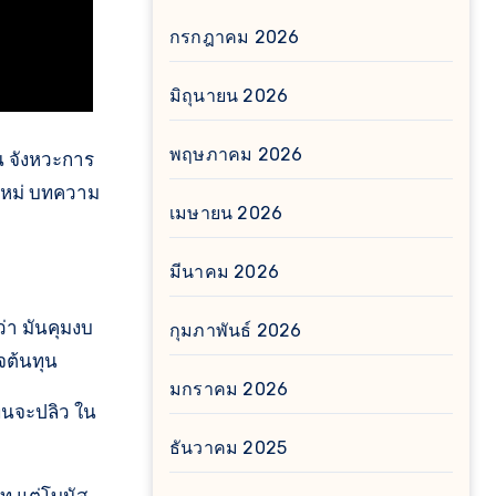
กรกฎาคม 2026
มิถุนายน 2026
พฤษภาคม 2026
ุน จังหวะการ
อใหม่ บทความ
เมษายน 2026
มีนาคม 2026
ว่า มันคุมงบ
กุมภาพันธ์ 2026
จต้นทุน
มกราคม 2026
งทุนจะปลิว ใน
ธันวาคม 2025
าท แต่โบนัส