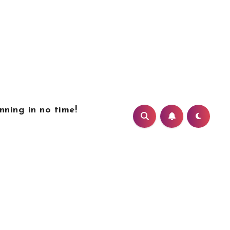
nning in no time!