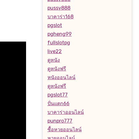
pussy888
บาคาร่า168
pgslot
pgheng99
fullslotpg
live22
ดูหนัง
ดูหนังฟรี
หนังออนไลน์
ดูหนังฟรี
pgslot77
ปั่นแตก66
บาคาร่าออนไลน์
punpro777
ซื้อหวยออนไลน์
หวยออนไลน์