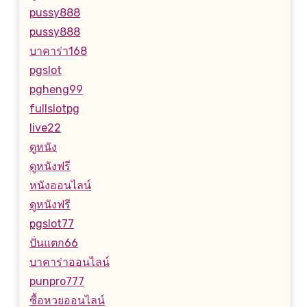
pussy888
pussy888
บาคาร่า168
pgslot
pgheng99
fullslotpg
live22
ดูหนัง
ดูหนังฟรี
หนังออนไลน์
ดูหนังฟรี
pgslot77
ปั่นแตก66
บาคาร่าออนไลน์
punpro777
ซื้อหวยออนไลน์