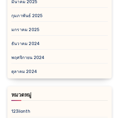
มีนาคม 2025
กุมภาพันธ์ 2025
มกราคม 2025
ธันวาคม 2024
พฤศจิกายน 2024
ตุลาคม 2024
หมวดหมู่
123lionth