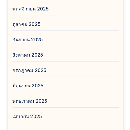
พฤศจิกายน 2025
ตุลาคม 2025
กันยายน 2025
สิงหาคม 2025
กรกฎาคม 2025
มิถุนายน 2025
พฤษภาคม 2025
เมษายน 2025