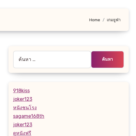
Home
เกมยูฟ่า
ค้นหา
สำหรับ:
918kiss
joker123
หนังชนโรง
sagame168th
joker123
ดูหนังฟรี