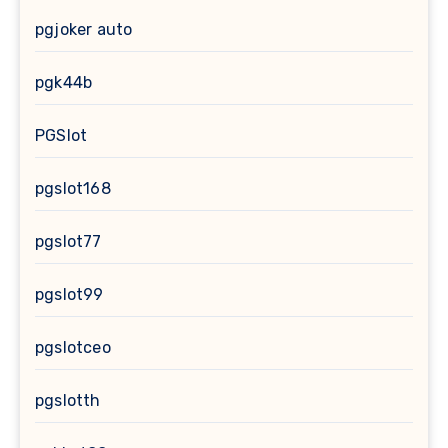
pgjoker auto
pgk44b
PGSlot
pgslot168
pgslot77
pgslot99
pgslotceo
pgslotth