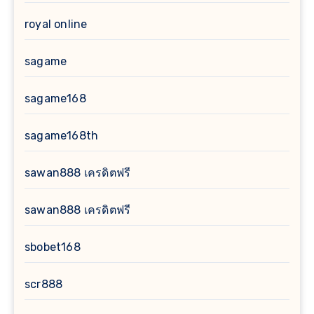
royal online
sagame
sagame168
sagame168th
sawan888 เครดิตฟรี
sawan888 เครดิตฟรี
sbobet168
scr888