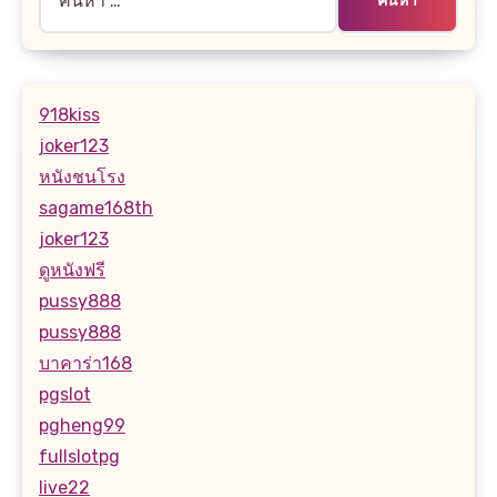
สำหรับ:
918kiss
joker123
หนังชนโรง
sagame168th
joker123
ดูหนังฟรี
pussy888
pussy888
บาคาร่า168
pgslot
pgheng99
fullslotpg
live22