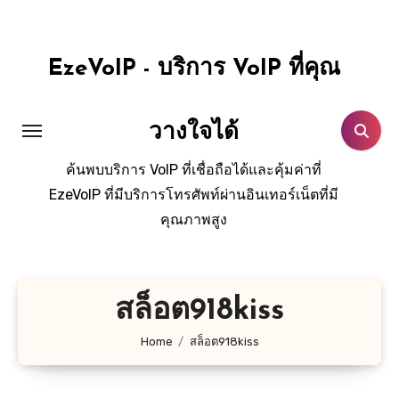
Skip
to
content
EzeVoIP - บริการ VoIP ที่คุณ
วางใจได้
ค้นพบบริการ VoIP ที่เชื่อถือได้และคุ้มค่าที่
EzeVoIP ที่มีบริการโทรศัพท์ผ่านอินเทอร์เน็ตที่มี
คุณภาพสูง
สล็อต918kiss
Home
สล็อต918kiss