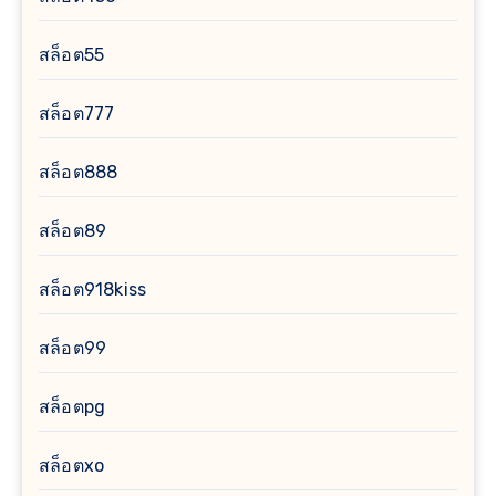
สล็อต55
สล็อต777
สล็อต888
สล็อต89
สล็อต918kiss
สล็อต99
สล็อตpg
สล็อตxo