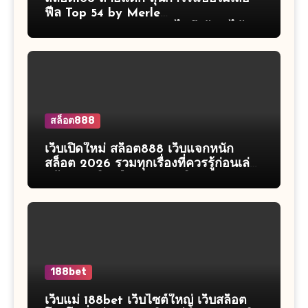
ฟีล Top 54 by Merle
Tangtem168e.com ฝากไม่ถึงร้อย ได้
สอยตังแน่ ฝาก-ถอน อัตโนมัติ การันตี
กำไรหลักแสน tangtem168 ห้ามพลาด
โปรดีรออยู่ 5 กันยา 2026
สล็อต888
เว็บเปิดใหม่ สล็อต888 เว็บแจกหนัก
สล็อต 2026 รวมทุกเรื่องที่ควรรู้ก่อนเล่น
พร้อมเทคนิคเลือกเกมยอดนิยม ทดลอง
เล่น Top 31 by Carmel jin888.asia 11
ก.ย. 69 คาสิโนออนไลน์
188bet
เว็บแม่ 188bet เว็บไซต์ใหญ่ เว็บสล็อต