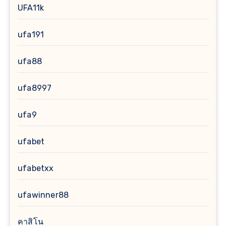
UFA11k
ufa191
ufa88
ufa8997
ufa9
ufabet
ufabetxx
ufawinner88
คาสิโน