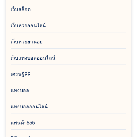
เว็บสล็อต
เว็บหวยออนไลน์
เว็บหวยฮานอย
เว็บแทงบอลออนไลน์
เศรษฐี99
แทงบอล
แทงบอลออนไลน์
แพนด้า555