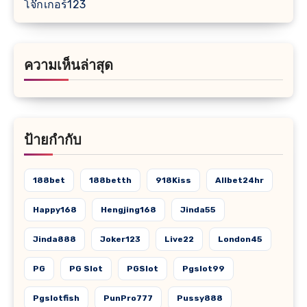
โจ๊กเกอร์123
ความเห็นล่าสุด
ป้ายกำกับ
188bet
188betth
918Kiss
Allbet24hr
Happy168
Hengjing168
Jinda55
Jinda888
Joker123
Live22
London45
PG
PG Slot
PGSlot
Pgslot99
Pgslotfish
PunPro777
Pussy888