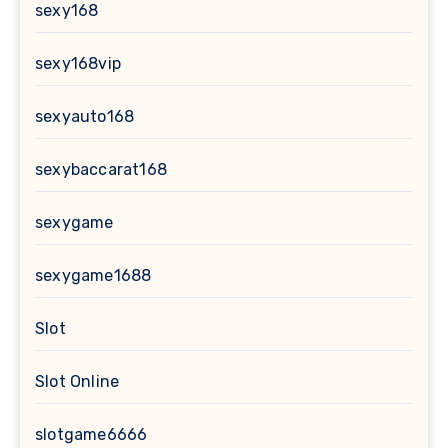
sexy168
sexy168vip
sexyauto168
sexybaccarat168
sexygame
sexygame1688
Slot
Slot Online
slotgame6666