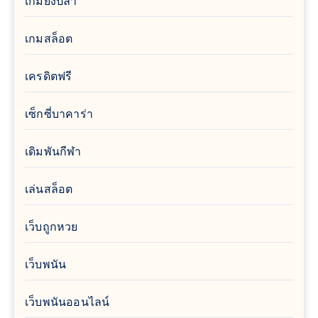
เกมยิงปลา
เกมสล็อต
เครดิตฟรี
เซ็กซี่บาคาร่า
เดิมพันกีฬา
เล่นสล็อต
เว็บถูกหวย
เว็บพนัน
เว็บพนันออนไลน์