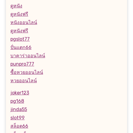
ดูหนัง
ดูหนังฟรี
หนังออนไลน์
ดูหนังฟรี
pgslot77
ปั่นแตก66
บาคาร่าออนไลน์
punpro777
ซื้อหวยออนไลน์
หวยออนไลน์
joker123
pg168
jinda55
slot99
สล็อต66