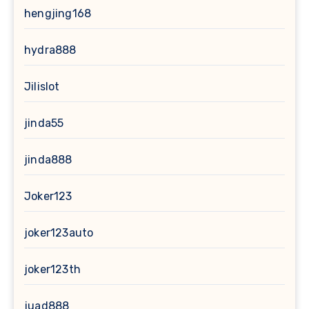
hengjing168
hydra888
Jilislot
jinda55
jinda888
Joker123
joker123auto
joker123th
juad888