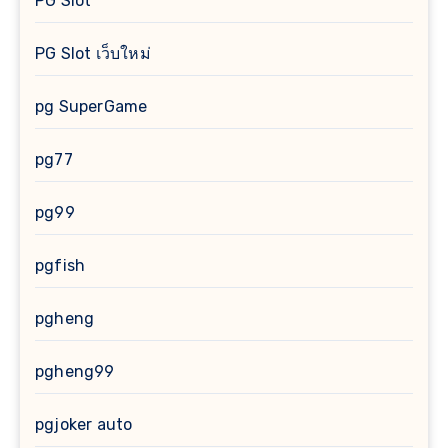
PG Slot
PG Slot เว็บใหม่
pg SuperGame
pg77
pg99
pgfish
pgheng
pgheng99
pgjoker auto