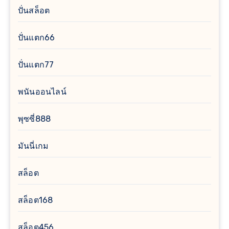
ปั่นสล็อต
ปั่นแตก66
ปั่นแตก77
พนันออนไลน์
พุซซี่888
มันนี่เกม
สล็อต
สล็อต168
สล็อต456