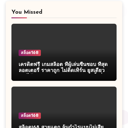
You Missed
สล็อต168
เครดิตฟรี เกมสล็อต ที่ผู้เล่นชื่นชอบ ที่สุด
ลอตเตอรี่ ราคาถูก ไม่ติดเทิร์น ยูสเดียว
เล่นได้ทุกเกม hengjing168 ลงทุนทั้งที่
ต้อง ที่นี่เท่านั้น Top 42 by Patricia
hengjing168d.com 10 กรกฎาคม 2026
สล็อต168
สล็อต168 สายแตก ลุ้นกำไรแบบไม่เสีย