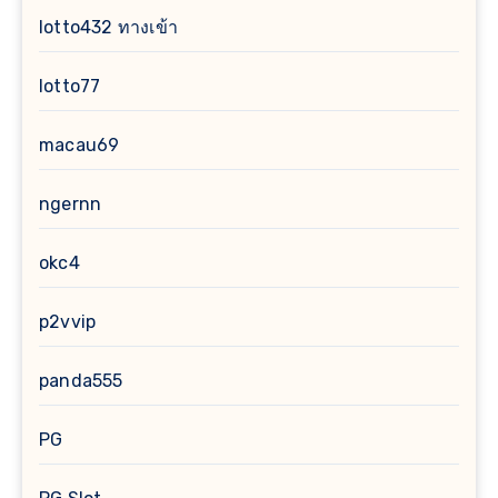
lotto432 ทางเข้า
lotto77
macau69
ngernn
okc4
p2vvip
panda555
PG