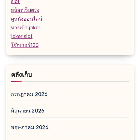
slot
สล็อตเว็บตรง
ดูหนังออนไลน์
ทางเข้า joker
joker slot
โจ๊กเกอร์123
คลังเก็บ
กรกฎาคม 2026
มิถุนายน 2026
พฤษภาคม 2026