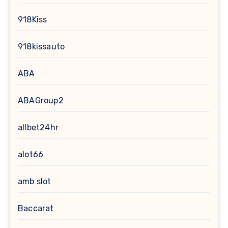
918Kiss
918kissauto
ABA
ABAGroup2
allbet24hr
alot66
amb slot
Baccarat