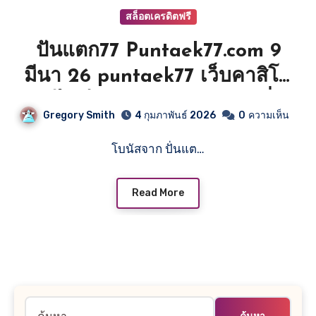
สล็อตเครดิตฟรี
ปั่นแตก77 Puntaek77.com 9
มีนา 26 puntaek77 เว็บคาสิโน
ออนไลน์ All in one แนะนำเพื่อน
Gregory Smith
4 กุมภาพันธ์ 2026
0
ความเห็น
รับทรัพย์ 5% เว็บเดียวที่สาย
โบนัสจาก ปั่นแต…
พรีเมียมเลือกใช้เดิมพันเหนือระดับ
สไตล์ VIP สล็อตเครดิตฟรี เข้าสู่
Read More
ระบบ Top 59 by Leonora
ค้นหา