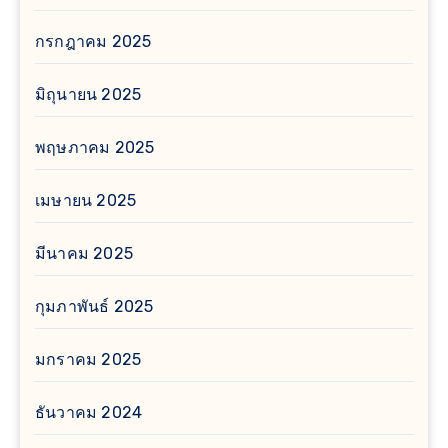
กรกฎาคม 2025
มิถุนายน 2025
พฤษภาคม 2025
เมษายน 2025
มีนาคม 2025
กุมภาพันธ์ 2025
มกราคม 2025
ธันวาคม 2024