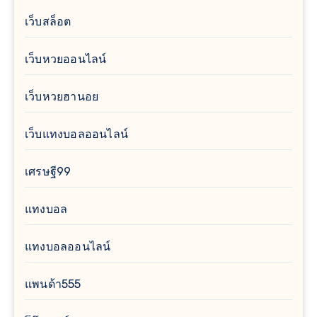
เว็บสล็อต
เว็บหวยออนไลน์
เว็บหวยฮานอย
เว็บแทงบอลออนไลน์
เศรษฐี99
แทงบอล
แทงบอลออนไลน์
แพนด้า555