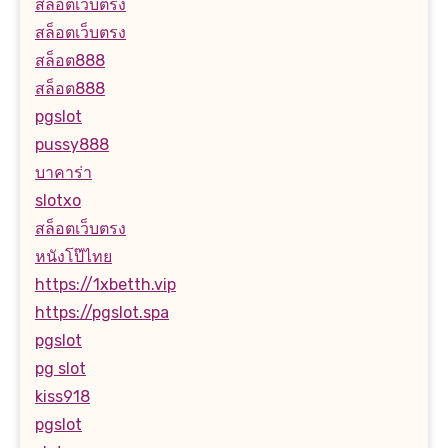
สล็อตเว็บตรง
สล็อตเว็บตรง
สล็อต888
สล็อต888
pgslot
pussy888
บาคาร่า
slotxo
สล็อตเว็บตรง
หนังโป๊ไทย
https://1xbetth.vip
https://pgslot.spa
pgslot
pg slot
kiss918
pgslot