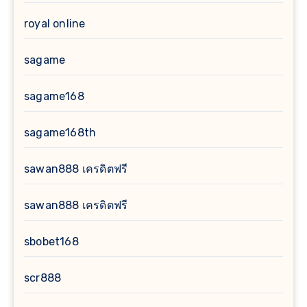
royal online
sagame
sagame168
sagame168th
sawan888 เครดิตฟรี
sawan888 เครดิตฟรี
sbobet168
scr888