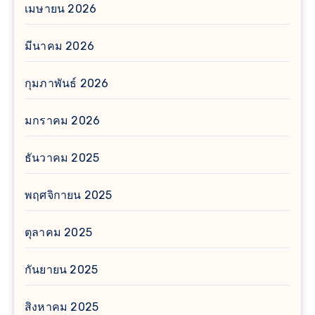
เมษายน 2026
มีนาคม 2026
กุมภาพันธ์ 2026
มกราคม 2026
ธันวาคม 2025
พฤศจิกายน 2025
ตุลาคม 2025
กันยายน 2025
สิงหาคม 2025