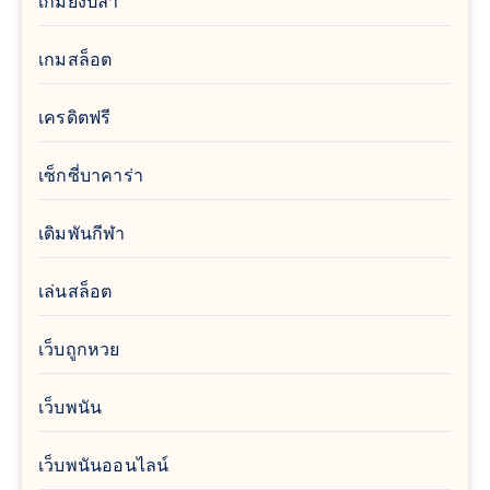
เกมยิงปลา
เกมสล็อต
เครดิตฟรี
เซ็กซี่บาคาร่า
เดิมพันกีฬา
เล่นสล็อต
เว็บถูกหวย
เว็บพนัน
เว็บพนันออนไลน์