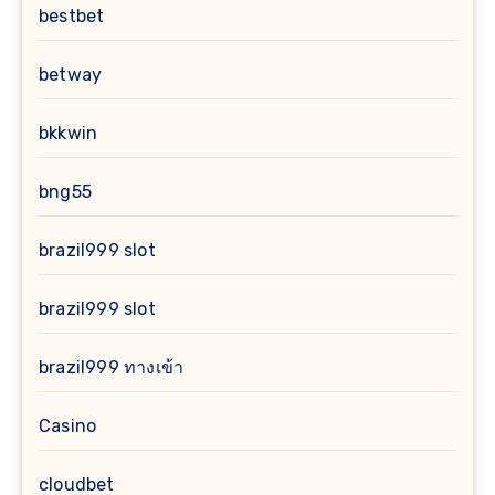
bestbet
betway
bkkwin
bng55
brazil999 slot
brazil999 slot
brazil999 ทางเข้า
Casino
cloudbet