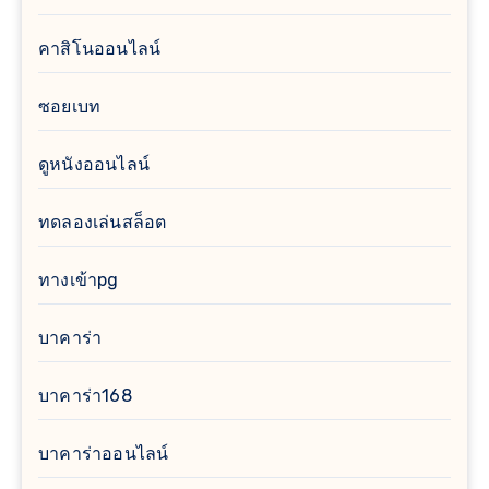
คาสิโนออนไลน์
ซอยเบท
ดูหนังออนไลน์
ทดลองเล่นสล็อต
ทางเข้าpg
บาคาร่า
บาคาร่า168
บาคาร่าออนไลน์