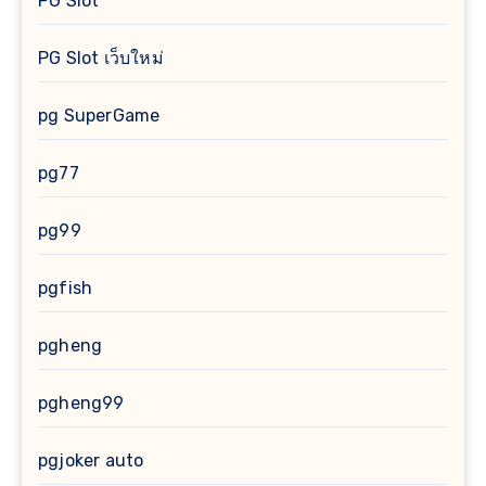
PG Slot
PG Slot เว็บใหม่
pg SuperGame
pg77
pg99
pgfish
pgheng
pgheng99
pgjoker auto