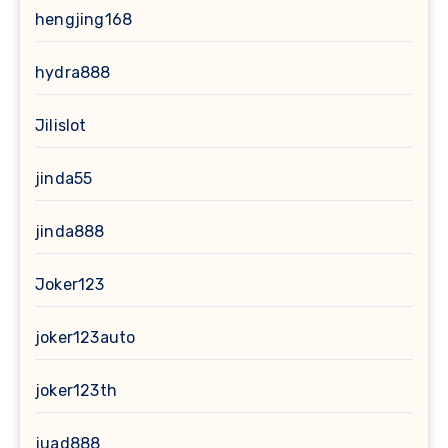
hengjing168
hydra888
Jilislot
jinda55
jinda888
Joker123
joker123auto
joker123th
juad888