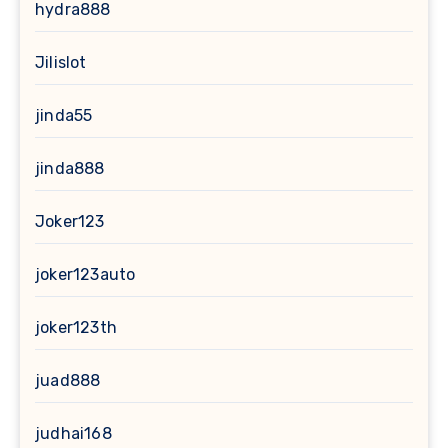
hydra888
Jilislot
jinda55
jinda888
Joker123
joker123auto
joker123th
juad888
judhai168