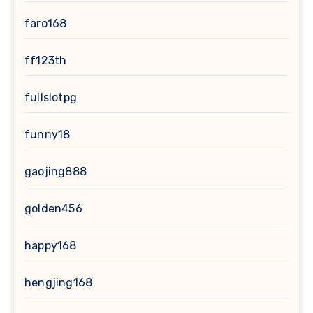
faro168
ff123th
fullslotpg
funny18
gaojing888
golden456
happy168
hengjing168