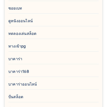
ซอยเบท
ดูหนังออนไลน์
ทดลองเล่นสล็อต
ทางเข้าpg
บาคาร่า
บาคาร่า168
บาคาร่าออนไลน์
ปั่นสล็อต