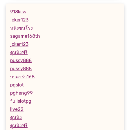
918kiss
joker123
หนังชนโรง
sagame168th
joker123
ดูหนังฟรี
pussy888
pussy888
บาคาร่า168
pgslot
pgheng99
fullslotpg
live22
ดูหนัง
ดูหนังฟรี