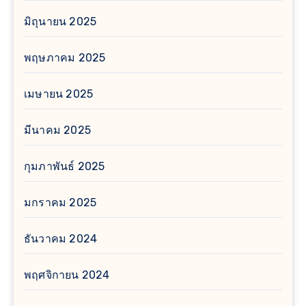
มิถุนายน 2025
พฤษภาคม 2025
เมษายน 2025
มีนาคม 2025
กุมภาพันธ์ 2025
มกราคม 2025
ธันวาคม 2024
พฤศจิกายน 2024