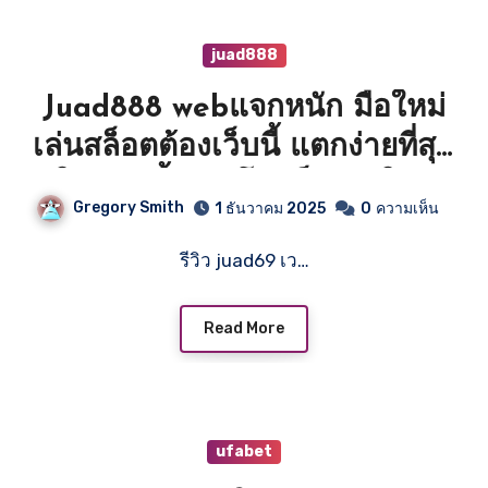
juad888
Juad888 webแจกหนัก มือใหม่
เล่นสล็อตต้องเว็บนี้ แตกง่ายที่สุด
ในตอนนี้ คาสิโน เว็บแม่ ใหม่
Gregory Smith
1 ธันวาคม 2025
0
ความเห็น
ล่าสุด Top 56 by Twyla 15
รีวิว juad69 เว…
December 2025
Read More
ufabet