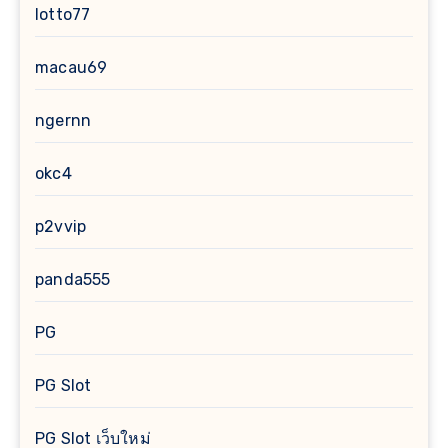
lotto77
macau69
ngernn
okc4
p2vvip
panda555
PG
PG Slot
PG Slot เว็บใหม่