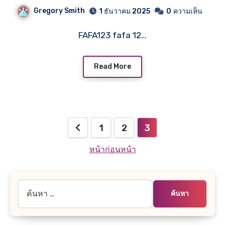
คอม 5% คัดเฉพาะเกมเด็ดๆ เกม
Gregory Smith
1 ธันวาคม 2025
0
ความเห็น
ชั้นนำ โปรโมชั่นมากมาย ff123th
FAFA123 fafa 12…
สมัครก่อน เป็นหัวแถวก่อน Top 57
by Stephanie ff123th
Read More
Posts
1
2
3
pagination
หน้าก่อนหน้า
ค้นหา
สำหรับ: