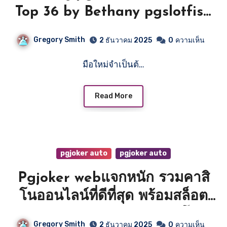
Top 36 by Bethany pgslotfish
pgslotfish3.com pgslotfish
Gregory Smith
2 ธันวาคม 2025
0
ความเห็น
websiteใหญ่ เล่นสล็อต PGSlot
มือใหม่จำเป็นต้…
สุดมันส์ พร้อมโอกาสทำเงินง่ายๆ
12 November 2025 พนัน
Read More
pgjoker auto
pgjoker auto
Pgjoker webแจกหนัก รวมคาสิ
โนออนไลน์ที่ดีที่สุด พร้อมสล็อต
PG แตกหนักทุกเกม! คาสิโน
Gregory Smith
2 ธันวาคม 2025
0
ความเห็น