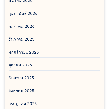
มีนาคม 2026
กุมภาพันธ์ 2026
มกราคม 2026
ธันวาคม 2025
พฤศจิกายน 2025
ตุลาคม 2025
กันยายน 2025
สิงหาคม 2025
กรกฎาคม 2025