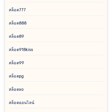
สล็อต777
สล็อต888
สล็อต89
สล็อต918kiss
สล็อต99
สล็อตpg
สล็อตxo
สล็อตออนไลน์