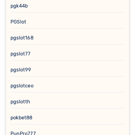
pgk44b
PGSlot
pgslot168
pgslot77
pgslot99
pgslotceo
pgslotth
pokbet88
PunPro777