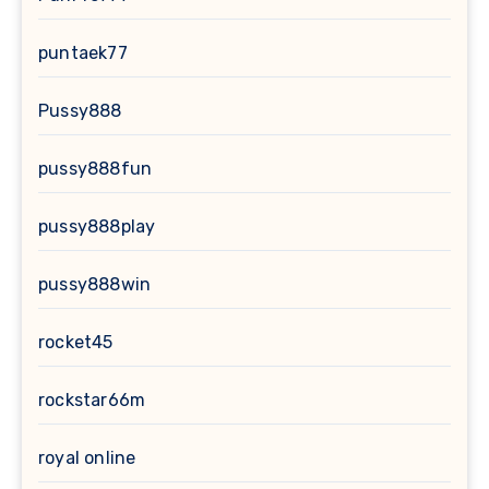
puntaek77
Pussy888
pussy888fun
pussy888play
pussy888win
rocket45
rockstar66m
royal online