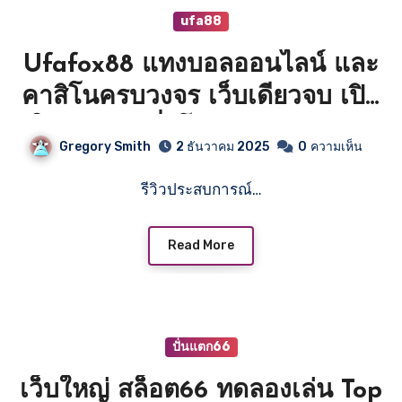
ufa88
Ufafox88 แทงบอลออนไลน์ และ
คาสิโนครบวงจร เว็บเดียวจบ เปิด
ให้เล่น 24 ชั่วโมง 11 DEC 2568
Gregory Smith
2 ธันวาคม 2025
0
ความเห็น
เว็บ แจกหนัก พนันออนไลน์ เว็บ
รีวิวประสบการณ์…
แม่ ใหม่ล่าสุด Top 43 by
Freeman
Read More
ปั่นแตก66
เว็บใหญ่ สล็อต66 ทดลองเล่น Top