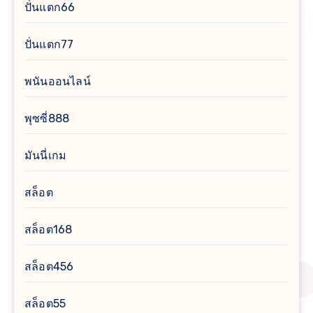
ปั่นแตก66
ปั่นแตก77
พนันออนไลน์
พุซซี่888
มันนี่เกม
สล็อต
สล็อต168
สล็อต456
สล็อต55