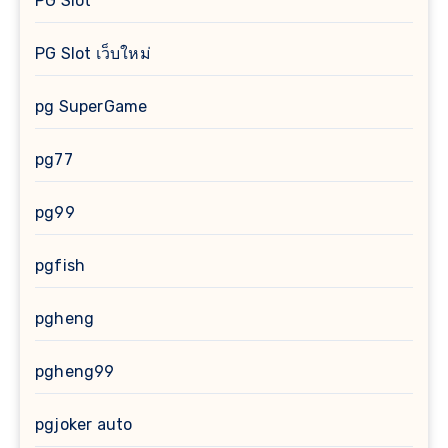
PG Slot
PG Slot เว็บใหม่
pg SuperGame
pg77
pg99
pgfish
pgheng
pgheng99
pgjoker auto