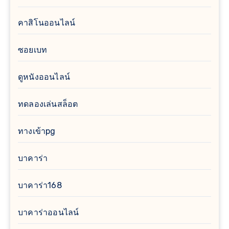
คาสิโนออนไลน์
ซอยเบท
ดูหนังออนไลน์
ทดลองเล่นสล็อต
ทางเข้าpg
บาคาร่า
บาคาร่า168
บาคาร่าออนไลน์