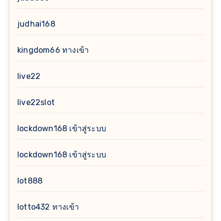
judhai168
kingdom66 ทางเข้า
live22
live22slot
lockdown168 เข้าสู่ระบบ
lockdown168 เข้าสู่ระบบ
lot888
lotto432 ทางเข้า