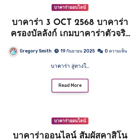
บาคาร่าออนไลน์
บาคาร่า 3 OCT 2568 บาคาร่า
ครองบัลลังก์ เกมบาคาร่าตัวจริง
ทดลองเล่นบาคาร่าฟรี ค่าคอม
Gregory Smith
19 กันยายน 2025
0
ความเห็น
สูงสุดไพ่สวยทุกตา บาคาร่า168
บาคาร่า ลู่ทางใ…
สมัครฟรี มีโบนัสต่อเงิน Top 63
by Salvatore
Read More
Sexybaccarat168.fun
บาคาร่าออนไลน์
บาคาร่าออนไลน์ สัมผัสคาสิโน