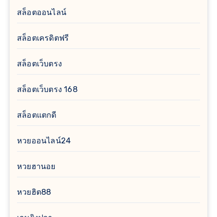
สล็อตออนไลน์
สล็อตเครดิตฟรี
สล็อตเว็บตรง
สล็อตเว็บตรง 168
สล็อตแตกดี
หวยออนไลน์24
หวยฮานอย
หวยฮิต88