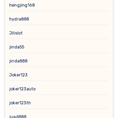
hengjing168
hydra888
Jilislot
jinda55
jinda888
Joker123
joker123auto
joker123th
juad888