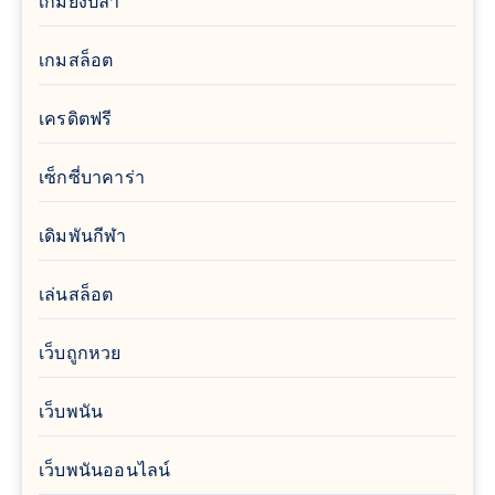
เกมยิงปลา
เกมสล็อต
เครดิตฟรี
เซ็กซี่บาคาร่า
เดิมพันกีฬา
เล่นสล็อต
เว็บถูกหวย
เว็บพนัน
เว็บพนันออนไลน์