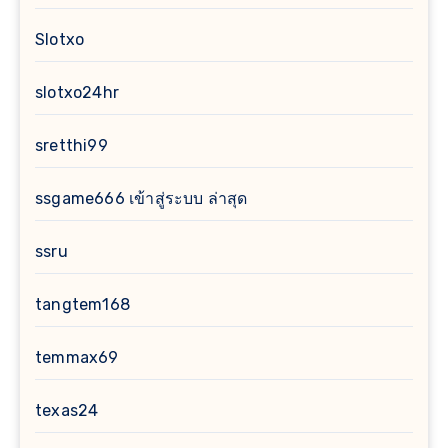
Slotxo
slotxo24hr
sretthi99
ssgame666 เข้าสู่ระบบ ล่าสุด
ssru
tangtem168
temmax69
texas24